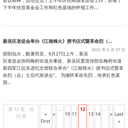
会议精神，总结交流了上半年区街两级老促会工作，部署了
下半年扶贫基金会工作和红色基地的申报工作...
新吴区老促会举办《江南烽火》授书仪式暨革命烈（...
2022 年 6 月 27 日
骄阳似火，酷暑而至。6月27日上午，新吴
区老促会协同梅村街道办事处、新吴区委宣传部在梅村街道
新四军江抗东进纪念馆联合举办“《江南烽火》授书仪式暨革
命烈（志）士后代座谈会”。 为缅怀革命先烈，传承红色基
因...
第 12 页，共
...
12
...
«
«
10
11
13
14
»
Last
15 页
First
»