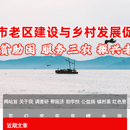
网站首
关于我
调查研
帮困济
助学扶
公益捐
镇村基
红色资
页
们
究
贫
贫
赠
金
源
近期文章